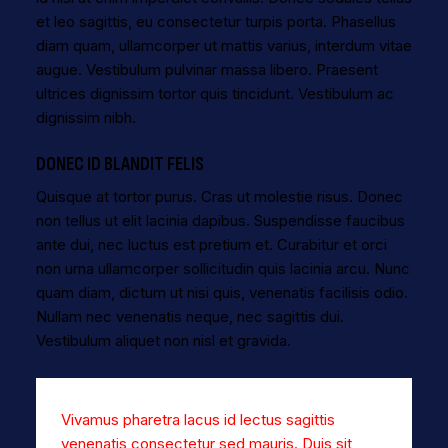
et leo sagittis, eu consectetur turpis porta. Phasellus
diam quam, ullamcorper ut mattis varius, interdum vitae
augue. Vestibulum pulvinar massa libero. Praesent
ultrices dignissim tortor quis tincidunt. Vestibulum ac
dignissim nibh.
DONEC ID BLANDIT FELIS
Quisque at tortor purus. Cras ut molestie risus. Donec
non tellus ut elit lacinia dapibus. Suspendisse faucibus
ante dui, nec luctus est pretium et. Curabitur et orci
non urna ullamcorper sollicitudin quis lacinia arcu. Nunc
quam diam, dictum ut nisi quis, venenatis facilisis odio.
Nullam nec venenatis neque, nec sagittis dui.
Vestibulum aliquet non nisl et gravida.
Vivamus pharetra lacus id lectus sagittis
venenatis consectetur sed mauris. Duis sit