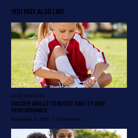
YOU MAY ALSO LIKE
CLUB UPDATES
SOCCER DRILLS TO BOOST AGILITY AND
PERFORMANCE
November 4, 2025
0
Comments