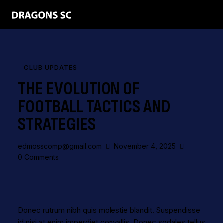
CLUB UPDATES
THE EVOLUTION OF
FOOTBALL TACTICS AND
STRATEGIES
edmosscomp@gmail.com
November 4, 2025
0
Comments
Donec rutrum nibh quis molestie blandit. Suspendisse
id nisi at enim imperdiet convallis. Donec sodales tellus