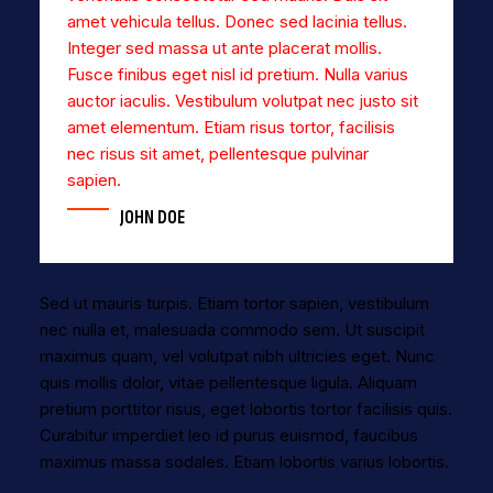
amet vehicula tellus. Donec sed lacinia tellus.
Integer sed massa ut ante placerat mollis.
Fusce finibus eget nisl id pretium. Nulla varius
auctor iaculis. Vestibulum volutpat nec justo sit
amet elementum. Etiam risus tortor, facilisis
nec risus sit amet, pellentesque pulvinar
sapien.
JOHN DOE
Sed ut mauris turpis. Etiam tortor sapien, vestibulum
nec nulla et, malesuada commodo sem. Ut suscipit
maximus quam, vel volutpat nibh ultricies eget. Nunc
quis mollis dolor, vitae pellentesque ligula. Aliquam
pretium porttitor risus, eget lobortis tortor facilisis quis.
Curabitur imperdiet leo id purus euismod, faucibus
maximus massa sodales. Etiam lobortis varius lobortis.