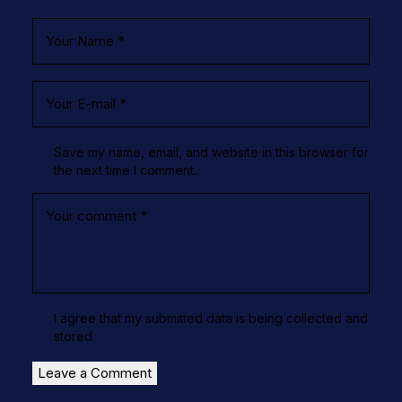
Save my name, email, and website in this browser for
the next time I comment.
I agree that my submitted data is being
collected and
stored
.