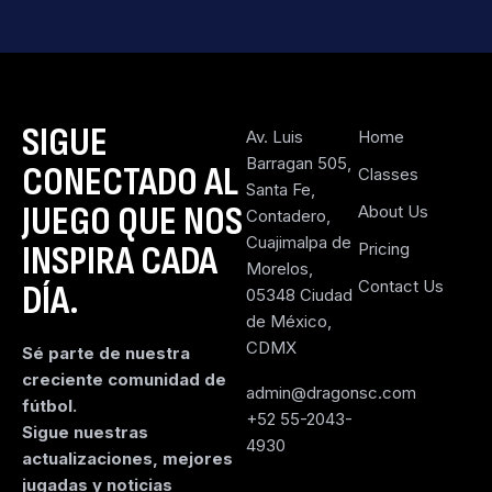
SIGUE
Av. Luis
Home
Barragan 505,
CONECTADO AL
Classes
Santa Fe,
JUEGO QUE NOS
About Us
Contadero,
Cuajimalpa de
INSPIRA CADA
Pricing
Morelos,
Contact Us
DÍA.
05348 Ciudad
de México,
CDMX
Sé parte de nuestra
creciente comunidad de
admin@dragonsc.com
fútbol.
+52 55-2043-
Sigue nuestras
4930
actualizaciones, mejores
jugadas y noticias