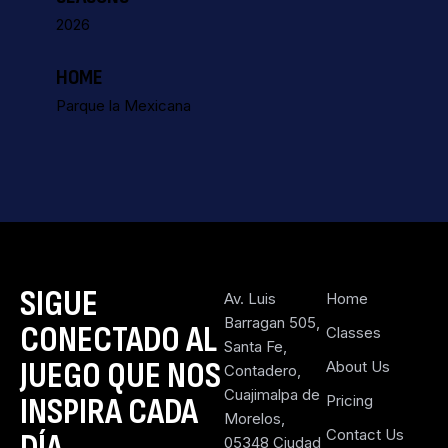
2026
HOME
Parque la Mexicana
SIGUE
Av. Luis
Home
Barragan 505,
CONECTADO AL
Classes
Santa Fe,
JUEGO QUE NOS
About Us
Contadero,
Cuajimalpa de
INSPIRA CADA
Pricing
Morelos,
Contact Us
05348 Ciudad